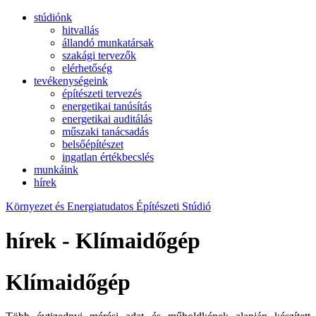
stúdiónk
hitvallás
állandó munkatársak
szakági tervezők
elérhetőség
tevékenységeink
építészeti tervezés
energetikai tanúsítás
energetikai auditálás
műszaki tanácsadás
belsőépítészet
ingatlan értékbecslés
munkáink
hírek
Környezet és Energiatudatos Építészeti Stúdió
hírek - Klímaidőgép
Klímaidőgép