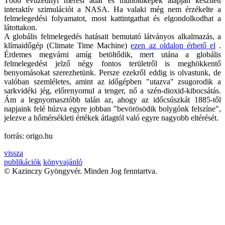
Több évtizednyi mérési adat és műholdképek alapján készített
interaktív szimulációt a NASA. Ha valaki még nem érzékelte a
felmelegedési folyamatot, most kattintgathat és elgondolkodhat a
látottakon.
A globális felmelegedés hatásait bemutató látványos alkalmazás, a
klímaidőgép (Climate Time Machine)
ezen az oldalon érhető el
.
Érdemes megvárni amíg betöltődik, mert utána a globális
felmelegedést jelző négy fontos területről is meghökkentő
benyomásokat szerezhetünk. Persze ezekről eddig is olvastunk, de
valóban szemléletes, amint az időgépben "utazva" zsugorodik a
sarkvidéki jég, előrenyomul a tenger, nő a szén-dioxid-kibocsátás.
Ám a legnyomasztóbb talán az, ahogy az időcsúszkát 1885-től
napjaink felé húzva egyre jobban "bevörösödik bolygónk felszíne",
jelezve a hőmérsékleti értékek átlagtól való egyre nagyobb eltérését.
forrás: origo.hu
vissza
publikációk
könyvajánló
© Kazinczy Gyöngyvér. Minden Jog fenntartva.