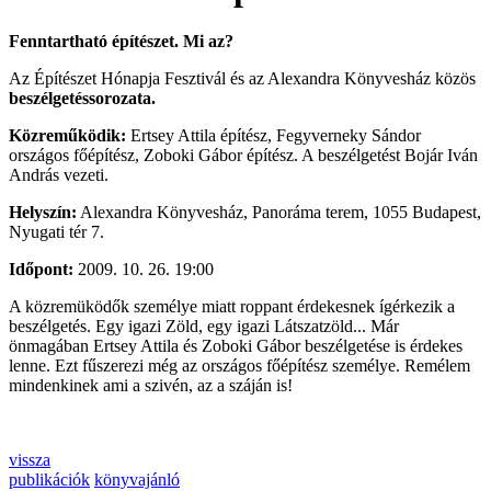
Fenntartható építészet. Mi az?
Az Építészet Hónapja Fesztivál és az Alexandra Könyvesház közös
beszélgetéssorozata.
Közreműködik:
Ertsey Attila építész, Fegyverneky Sándor
országos főépítész, Zoboki Gábor építész. A beszélgetést Bojár Iván
András vezeti.
Helyszín:
Alexandra Könyvesház, Panoráma terem, 1055 Budapest,
Nyugati tér 7.
Időpont:
2009. 10. 26. 19:00
A közremüködők személye miatt roppant érdekesnek ígérkezik a
beszélgetés. Egy igazi Zöld, egy igazi Látszatzöld... Már
önmagában Ertsey Attila és Zoboki Gábor beszélgetése is érdekes
lenne. Ezt fűszerezi még az országos főépítész személye. Remélem
mindenkinek ami a szivén, az a száján is!
vissza
publikációk
könyvajánló