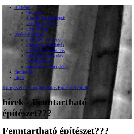
stúdiónk
hitvallás
állandó munkatársak
szakági tervezők
elérhetőség
tevékenységeink
építészeti tervezés
energetikai tanúsítás
energetikai auditálás
műszaki tanácsadás
belsőépítészet
ingatlan értékbecslés
munkáink
hírek
Környezet és Energiatudatos Építészeti Stúdió
hírek - Fenntartható
építészet???
Fenntartható építészet???