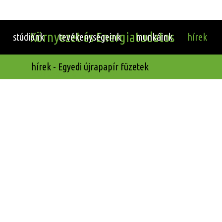
Környezet és Energiatudatos
stúdiónk
tevékenységeink
munkáink
hírek
hírek - Egyedi újrapapír füzetek
Építészeti Stúdió