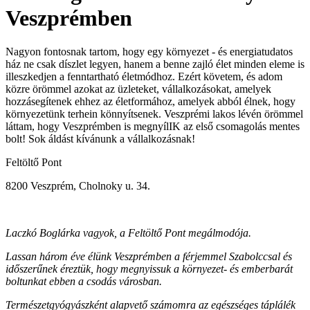
Veszprémben
Nagyon fontosnak tartom, hogy egy környezet - és energiatudatos
ház ne csak díszlet legyen, hanem a benne zajló élet minden eleme is
illeszkedjen a fenntartható életmódhoz. Ezért követem, és adom
közre örömmel azokat az üzleteket, vállalkozásokat, amelyek
hozzásegítenek ehhez az életformához, amelyek abból élnek, hogy
környezetünk terhein könnyítsenek. Veszprémi lakos lévén örömmel
láttam, hogy Veszprémben is megnyílIK az első csomagolás mentes
bolt! Sok áldást kívánunk a vállalkozásnak!
Feltöltő Pont
8200 Veszprém, Cholnoky u. 34.
Laczkó Boglárka vagyok, a Feltöltő Pont megálmodója.
Lassan három éve élünk Veszprémben a férjemmel Szabolccsal és
időszerűnek éreztük, hogy megnyissuk a környezet- és emberbarát
boltunkat ebben a csodás városban.
Természetgyógyászként alapvető számomra az egészséges táplálék