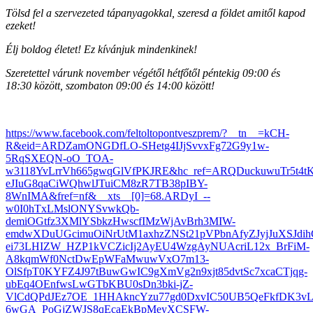
Tölsd fel a szervezeted tápanyagokkal, szeresd a földet amitől kapod
ezeket!
Élj boldog életet! Ez kívánjuk mindenkinek!
Szeretettel várunk november végétől hétfőtől péntekig 09:00 és
18:30 között, szombaton 09:00 és 14:00 között!
https://www.facebook.com/feltoltopontveszprem/?__tn__=kCH-
R&eid=ARDZamONGDfLO-SHetg4IJjSvvxFg72G9y1w-
5RqSXEQN-oO_TOA-
w3118YvLrrVh665gwqGlVfPKJRE&hc_ref=ARQDuckuwuTr5t4tK
eJIuG8qaCiWQhwlJTuiCM8zR7TB38pIBY-
8WnIMA&fref=nf&__xts__[0]=68.ARDyI_--
w0I0hTxLMslONYSvwkQb-
demiOGtfz3XMlYSbkzHwscfIMzWjAvBrh3MIW-
emdwXDuUGcimuOiNrUtM1axhzZNSt21pVPbnAfyZJyjJuXSJdi
ei73LHIZW_HZP1kVCZicIj2AyEU4WzgAyNUAcriL12x_BrFiM-
A8kqmWf0NctDwEpWFaMwuwVxO7m13-
OlSfpT0KYFZ4J97tBuwGwIC9gXmVg2n9xjt85dvtSc7xcaCTjqg-
ubEq4OEnfwsLwGTbKBU0sDn3bki-jZ-
VlCdQPdJEz7OE_1HHAkncYzu77gd0DxvIC50UB5QeFkfDK3v
6wGA_PoGjZWJS8qEcaEkBpMeyXCSFW-