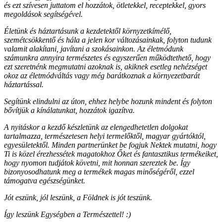
és ezt szívesen juttatom el hozzátok, ötletekkel, receptekkel, gyors
megoldások segítségével.
Életünk és háztartásunk a kezdetektől környzetkímélő,
szemétcsökkentő és hála a jelen kor változásainkak, folyton tudunk
valamit alakítani, javítani a szokásainkon. Az életmódunk
számunkra annyira természetes és egyszerűen működtethető, hogy
ezt szeretnénk megmutatni azoknak is, akiknek esetleg nehézséget
okoz az életmódváltás vagy még barátkoznak a környezetbarát
háztartással.
Segítünk elindulni az úton, ehhez helybe hozunk mindent és folyton
bővítjük a kínálatunkat, hozzátok igazítva.
A nyitáskor a kezdő készletünk az elengedhetetlen dolgokat
tartalmazza, természetesen helyi termelőktől, magyar gyártóktól,
egyesületektől. Minden partnerünket be fogjuk Nektek mutatni, hogy
Ti is közel érezhessétek magatokhoz Őket és fantasztikus termékeiket,
hogy nyomon tudjátok követni, mit honnan szereztek be. Így
bizonyosodhatunk meg a termékek magas minőségéről, ezzel
támogatva egészségünket.
Jót eszünk, jól leszünk, a Földnek is jót teszünk.
Így leszünk Egységben a Természettel! :)