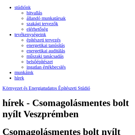
stúdiónk
hitvallás
állandó munkatársak
szakági tervezők
elérhetőség
tevékenységeink
építészeti tervezés
energetikai tanúsítás
energetikai auditálás
műszaki tanácsadás
belsőépítészet
ingatlan értékbecslés
munkáink
hírek
Környezet és Energiatudatos Építészeti Stúdió
hírek - Csomagolásmentes bolt
nyílt Veszprémben
Csomagolásmentes bolt nyílt